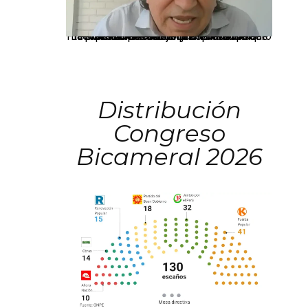
La presidenta Keiko Fujimori informó que la solicitud de indulto presentada por el expresidente Alejandro Toledo será evaluada por la Comisión de Gracias Presidenciales conforme al procedimiento establecido.
Distribución
Congreso
Bicameral 2026