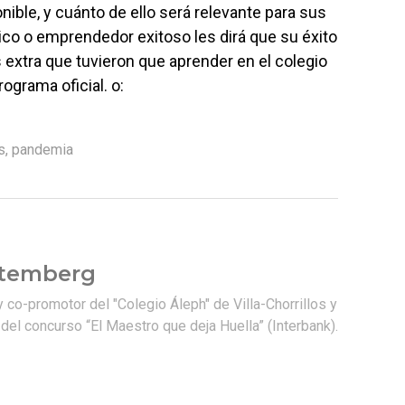
nible, y cuánto de ello será relevante para sus
ico o emprendedor exitoso les dirá que su éxito
extra que tuvieron que aprender en el colegio
ograma oficial. o:
s
,
pandemia
htemberg
 co-promotor del "Colegio Áleph" de Villa-Chorrillos y
 del concurso “El Maestro que deja Huella” (Interbank).