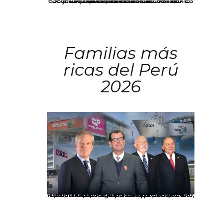
El JNE oficializó la distribución de escaños para la elección de 60 senadores y 130 diputados en las Elecciones Generales 2026, tras el restablecimiento de la Bicameralidad.
Familias más
ricas del Perú
2026
Los principales grupos empresariales del país mantienen una fuerte presencia en Áncash mediante inversiones en comercio, educación, salud e industria pesquera.