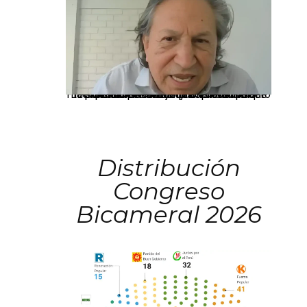
La presidenta Keiko Fujimori informó que la solicitud de indulto presentada por el expresidente Alejandro Toledo será evaluada por la Comisión de Gracias Presidenciales conforme al procedimiento establecido.
Distribución
Congreso
Bicameral 2026