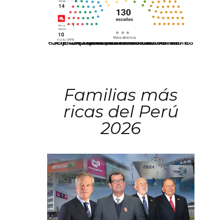
El JNE oficializó la distribución de escaños para la elección de 60 senadores y 130 diputados en las Elecciones Generales 2026, tras el restablecimiento de la Bicameralidad.
Familias más
ricas del Perú
2026