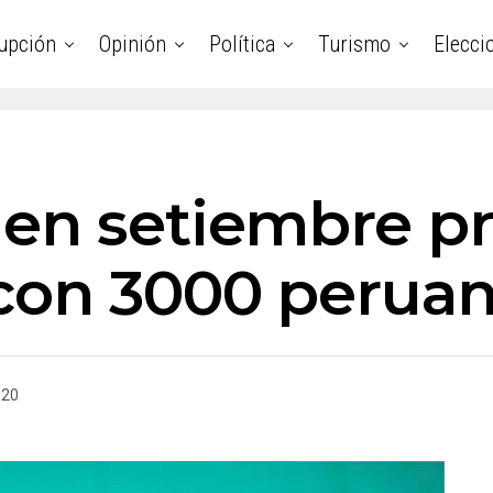
upción
Opinión
Política
Turismo
Elecci
 en setiembre p
con 3000 peruan
020