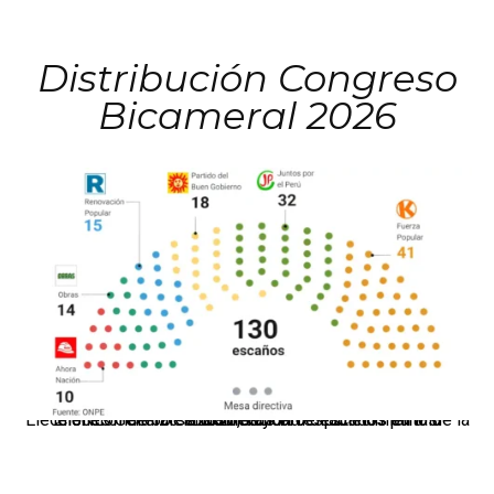
Distribución Congreso
Bicameral 2026
El JNE oficializó la distribución de escaños para la elección de 60 senadores y 130 diputados en las Elecciones Generales 2026, tras el restablecimiento de la Bicameralidad.