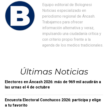
Equipo editorial de Bolognesi
Noticias especializado en
periodismo regional de Áncash.
Trabajamos para ofrecer
información alternativa y veraz,
impulsando una ciudadanía crítica y
con criterio propio frente a la
agenda de los medios tradicionales.
Últimas Noticias
Electores en Áncash 2026: más de 969 mil acudirán a
las urnas el 4 de octubre
Encuesta Electoral Conchucos 2026: participa y elige
a tu favorito