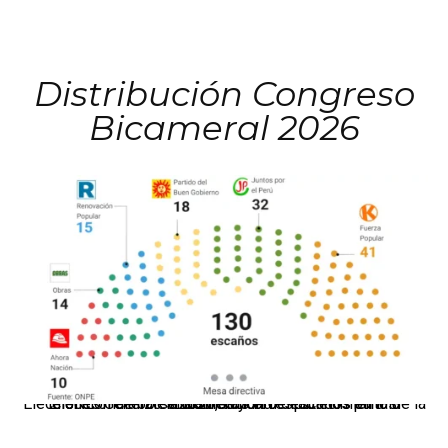
Distribución Congreso
Bicameral 2026
El JNE oficializó la distribución de escaños para la elección de 60 senadores y 130 diputados en las Elecciones Generales 2026, tras el restablecimiento de la Bicameralidad.