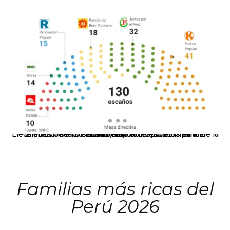
El JNE oficializó la distribución de escaños para la elección de 60 senadores y 130 diputados en las Elecciones Generales 2026, tras el restablecimiento de la Bicameralidad.
Familias más ricas del
Perú 2026