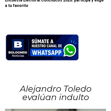
Encuesta Electoral Conchucos 2026: participa y elige
a tu favorito
Alejandro Toledo
evalúan indulto