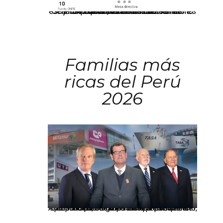
El JNE oficializó la distribución de escaños para la elección de 60 senadores y 130 diputados en las Elecciones Generales 2026, tras el restablecimiento de la Bicameralidad.
Familias más
ricas del Perú
2026
Los principales grupos empresariales del país mantienen una fuerte presencia en Áncash mediante inversiones en comercio, educación, salud e industria pesquera.