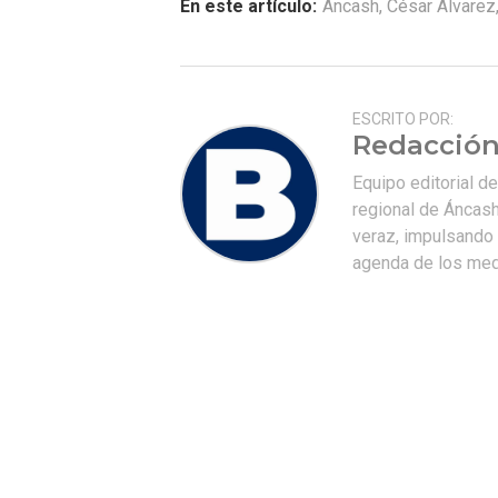
En este artículo:
Áncash
,
César Álvarez
ESCRITO POR:
Redacción
Equipo editorial d
regional de Áncash
veraz, impulsando u
agenda de los medi