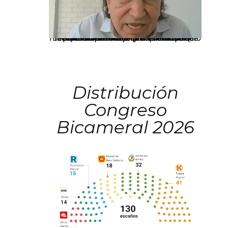
La presidenta Keiko Fujimori informó que la solicitud de indulto presentada por el expresidente Alejandro Toledo será evaluada por la Comisión de Gracias Presidenciales conforme al procedimiento establecido.
Distribución
Congreso
Bicameral 2026