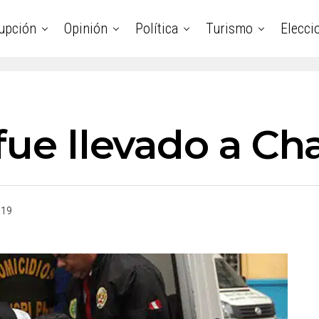
upción
Opinión
Política
Turismo
Elecci
fue llevado a Ch
019