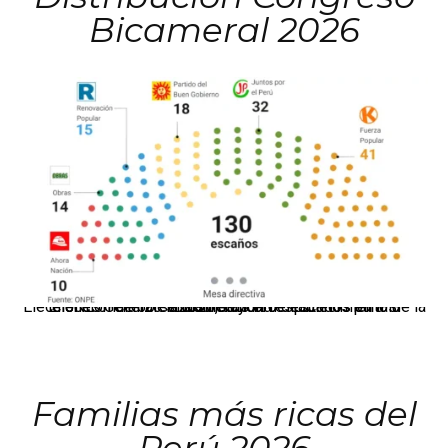
Bicameral 2026
El JNE oficializó la distribución de escaños para la elección de 60 senadores y 130 diputados en las Elecciones Generales 2026, tras el restablecimiento de la Bicameralidad.
Familias más ricas del