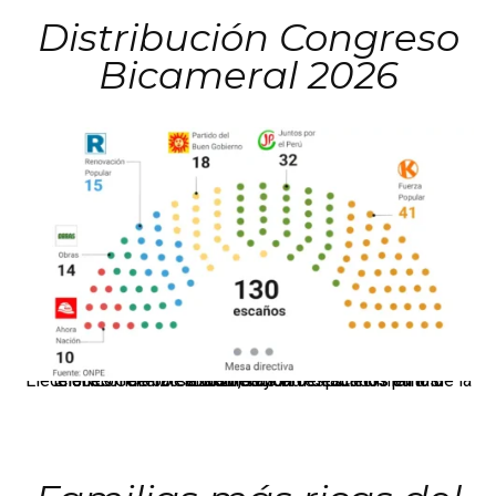
Distribución Congreso
Bicameral 2026
El JNE oficializó la distribución de escaños para la elección de 60 senadores y 130 diputados en las Elecciones Generales 2026, tras el restablecimiento de la Bicameralidad.