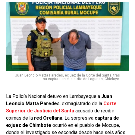
Juan Leoncio Matta Paredes, exjuez de la Corte del Santa, tras
su captura en el distrito de Lagunas, Chiclayo.
La Policía Nacional detuvo en Lambayeque a
Juan
Leoncio Matta Paredes
, exmagistrado de la
Corte
Superior de Justicia del Santa
acusado de recibir
coimas de la
red Orellana
. La sorpresiva
captura de
exjuez de Chimbote
ocurrió en el pueblo de Mocupe,
donde el investigado se escondía desde hace seis años