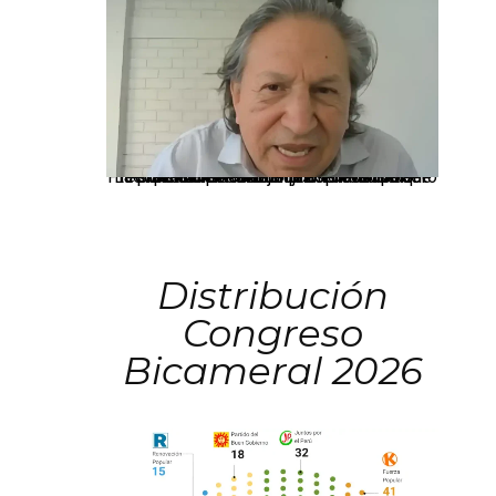
La presidenta Keiko Fujimori informó que la solicitud de indulto presentada por el expresidente Alejandro Toledo será evaluada por la Comisión de Gracias Presidenciales conforme al procedimiento establecido.
Distribución
Congreso
Bicameral 2026