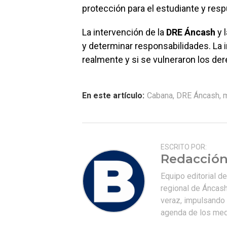
protección para el estudiante y resp
La intervención de la
DRE Áncash
y 
y determinar responsabilidades. La 
realmente y si se vulneraron los der
En este artículo:
Cabana
,
DRE Áncash
,
m
ESCRITO POR:
Redacción
Equipo editorial d
regional de Áncash
veraz, impulsando u
agenda de los medi