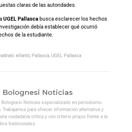
uestas claras de las autoridades.
la
UGEL Pallasca
busca esclarecer los hechos
investigación debía establecer qué ocurrió
echos de la estudiante.
altrato infantil
,
Pallasca
,
UGEL Pallasca
 Bolognesi Noticias
e Bolognesi Noticias especializado en periodismo
. Trabajamos para ofrecer información alternativa y
na ciudadanía crítica y con criterio propio frente a la
os tradicionales.