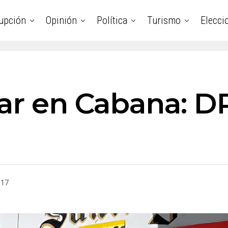
upción
Opinión
Política
Turismo
Elecci
lar en Cabana: 
017