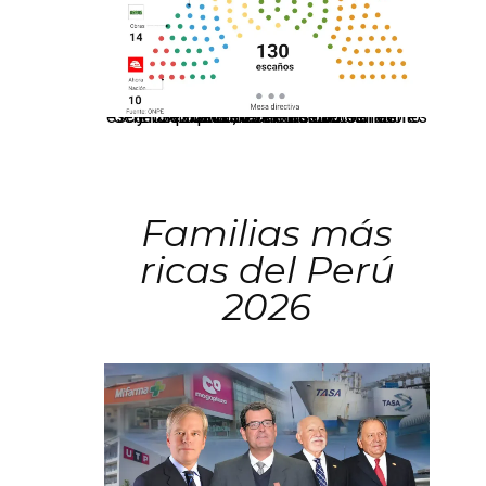
El JNE oficializó la distribución de escaños para la elección de 60 senadores y 130 diputados en las Elecciones Generales 2026, tras el restablecimiento de la Bicameralidad.
Familias más
ricas del Perú
2026