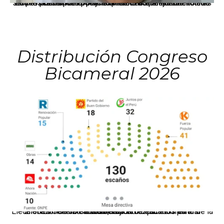
La presidenta Keiko Fujimori informó que la solicitud de indulto presentada por el expresidente Alejandro Toledo será evaluada por la Comisión de Gracias Presidenciales conforme al procedimiento establecido.
Distribución Congreso
Bicameral 2026
El JNE oficializó la distribución de escaños para la elección de 60 senadores y 130 diputados en las Elecciones Generales 2026, tras el restablecimiento de la Bicameralidad.