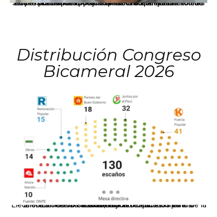
La presidenta Keiko Fujimori informó que la solicitud de indulto presentada por el expresidente Alejandro Toledo será evaluada por la Comisión de Gracias Presidenciales conforme al procedimiento establecido.
Distribución Congreso
Bicameral 2026
El JNE oficializó la distribución de escaños para la elección de 60 senadores y 130 diputados en las Elecciones Generales 2026, tras el restablecimiento de la Bicameralidad.