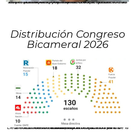
La presidenta Keiko Fujimori informó que la solicitud de indulto presentada por el expresidente Alejandro Toledo será evaluada por la Comisión de Gracias Presidenciales conforme al procedimiento establecido.
Distribución Congreso
Bicameral 2026
El JNE oficializó la distribución de escaños para la elección de 60 senadores y 130 diputados en las Elecciones Generales 2026, tras el restablecimiento de la Bicameralidad.