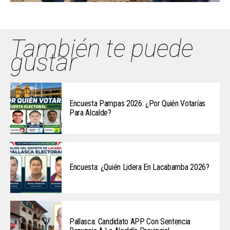
También te puede
gustar
Encuesta Pampas 2026: ¿Por Quién Votarías
Para Alcalde?
Encuesta: ¿Quién Lidera En Lacabamba 2026?
Pallasca: Candidato APP Con Sentencia