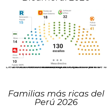
El JNE oficializó la distribución de escaños para la elección de 60 senadores y 130 diputados en las Elecciones Generales 2026, tras el restablecimiento de la Bicameralidad.
Familias más ricas del
Perú 2026