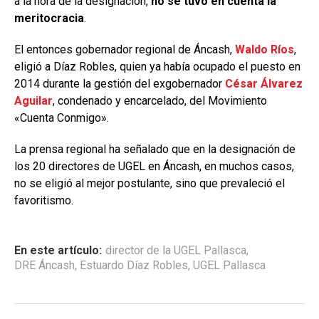
a la hora de la designación,
no se tuvo en cuenta la
meritocracia
.
El entonces gobernador regional de Áncash,
Waldo Ríos
,
eligió a Díaz Robles, quien ya había ocupado el puesto en
2014 durante la gestión del exgobernador
César Álvarez
Aguilar
, condenado y encarcelado, del Movimiento
«Cuenta Conmigo».
La prensa regional ha señalado que en la designación de
los 20 directores de UGEL en Áncash, en muchos casos,
no se eligió al mejor postulante, sino que prevaleció el
favoritismo.
En este artículo:
director de la UGEL Pallasca
,
DRE Áncash
,
Estuardo Díaz Robles
,
UGEL Pallasca