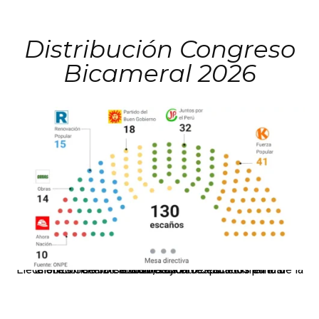
Distribución Congreso
Bicameral 2026
El JNE oficializó la distribución de escaños para la elección de 60 senadores y 130 diputados en las Elecciones Generales 2026, tras el restablecimiento de la Bicameralidad.