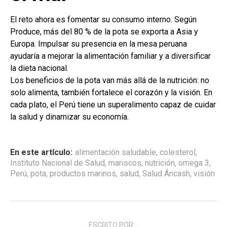
El reto ahora es fomentar su consumo interno. Según
Produce, más del 80 % de la pota se exporta a Asia y
Europa. Impulsar su presencia en la mesa peruana
ayudaría a mejorar la alimentación familiar y a diversificar
la dieta nacional.
Los beneficios de la pota van más allá de la nutrición: no
solo alimenta, también fortalece el corazón y la visión. En
cada plato, el Perú tiene un superalimento capaz de cuidar
la salud y dinamizar su economía.
En este artículo:
alimentación saludable
,
colesterol
,
Instituto Nacional de Salud
,
mariscos
,
nutrición
,
omega 3
,
Perú
,
pota
,
productos marinos
,
salud
,
Salud Áncash
,
visión
ESCRITO POR: