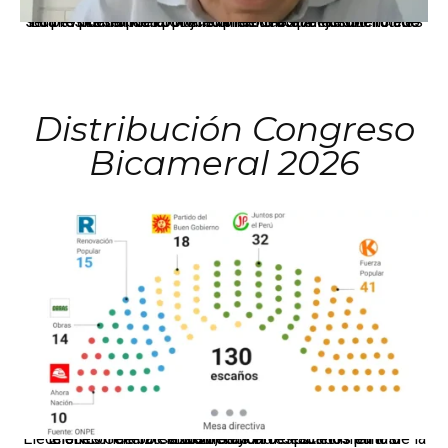
La presidenta Keiko Fujimori informó que la solicitud de indulto presentada por el expresidente Alejandro Toledo será evaluada por la Comisión de Gracias Presidenciales conforme al procedimiento establecido.
Distribución Congreso
Bicameral 2026
El JNE oficializó la distribución de escaños para la elección de 60 senadores y 130 diputados en las Elecciones Generales 2026, tras el restablecimiento de la Bicameralidad.