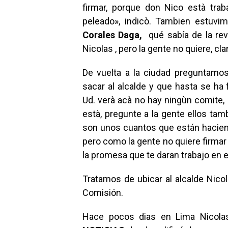
firmar, porque don Nico està tra
peleado», indicò. Tambien estuv
Corales Daga,
qué sabía de la revo
Nicolas , pero la gente no quiere, cl
De vuelta a la ciudad preguntamo
sacar al alcalde y que hasta se ha
Ud. verà acà no hay ningùn comite
està, pregunte a la gente ellos tam
son unos cuantos que están haciend
pero como la gente no quiere firmar
la promesa que te daran trabajo en e
Tratamos de ubicar al alcalde Nicol
Comisión.
Hace pocos dias en Lima Nicolas