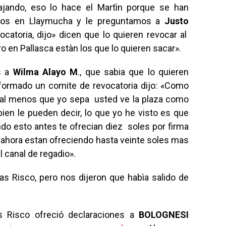
bajando, eso lo hace el Martìn porque se han
imos en Llaymucha y le preguntamos a
Justo
catoria, dijo» dicen que lo quieren revocar al
aro en Pallasca estàn los que lo quieren sacar».
s a
Wilma Alayo M
., que sabia que lo quieren
 formado un comite de revocatoria dijo: «Como
, al menos que yo sepa usted ve la plaza como
bien le pueden decir, lo que yo he visto es que
o esto antes te ofrecian diez soles por firma
 ahora estan ofreciendo hasta veinte soles mas
l canal de regadio».
as Risco, pero nos dijeron que habìa salido de
 Risco ofreció declaraciones a
BOLOGNESI