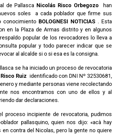
al de Pallasca
Nicolás Risco Orbegozo
han
nuevos soles a cada poblador que firme sus
vo conocimiento
BOLOGNESI NOTICIAS
. Esta
on en la Plaza de Armas distrito y en algunos
 respaldo popular de los revocadores lo lleva a
consulta popular y todo parecer indicar que se
vocar al alcalde si o si esa es la consigna.
llasca se ha iniciado un proceso de revocatoria
Risco Ruiz
identificado con DNI Nº 32530681,
de enero y mediante personas viene recolectando
mente nos encontramos con uno de ellos y al
riendo dar declaraciones.
el proceso incipiente de revocatoria, pudimos
poblador pallasquino, quien nos dijo: «acà hay
en contra del Nicolas, pero la gente no quiere