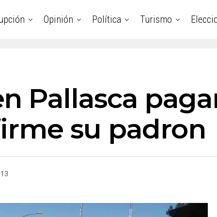
upción
Opinión
Política
Turismo
Elecci
n Pallasca paga
 firme su padron
013