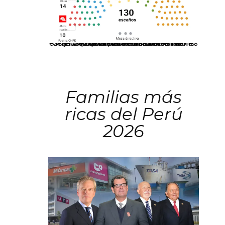
El JNE oficializó la distribución de escaños para la elección de 60 senadores y 130 diputados en las Elecciones Generales 2026, tras el restablecimiento de la Bicameralidad.
Familias más
ricas del Perú
2026