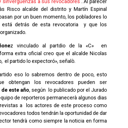
y sinverguenzas a sus revocadores
. Al parecer
s Risco alcalde del distrito y Martín Espinal
 pasan por un buen momento, los pobladores lo
está detrás de esta revocatoria y que los
 organizado.
ñone
z vinculado al partdio de la «C» en
orma extra oficial creo que el alcalde Nicolas
 el partido lo expectoró», señalò.
partido eso lo sabremos dentro de poco, esto
ue obtengan los revocadores pueden ser
 de este año
, según lo publicado por el Jurado
equipo de reporteros permanecerà algunos dias
ntrevistas a los actores de este proceso como
 revocadores todos tendrán la oportunidad de dar
ector tendrà como siempre la noticia en forma