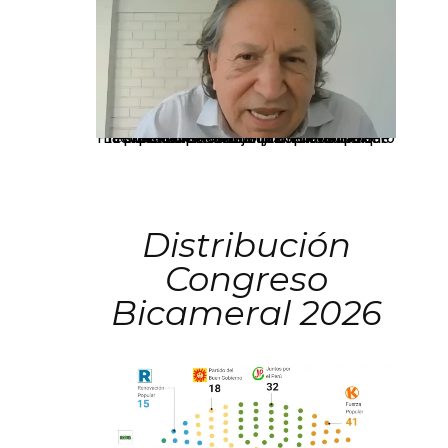
La presidenta Keiko Fujimori informó que la solicitud de indulto presentada por el expresidente Alejandro Toledo será evaluada por la Comisión de Gracias Presidenciales conforme al procedimiento establecido.
Distribución
Congreso
Bicameral 2026