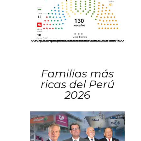
El JNE oficializó la distribución de escaños para la elección de 60 senadores y 130 diputados en las Elecciones Generales 2026, tras el restablecimiento de la Bicameralidad.
Familias más
ricas del Perú
2026