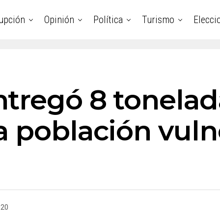
upción
Opinión
Política
Turismo
Elecci
tregó 8 tonelad
a población vuln
020