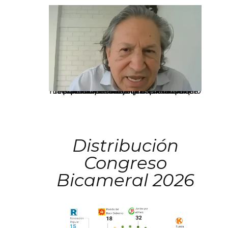
La presidenta Keiko Fujimori informó que la solicitud de indulto presentada por el expresidente Alejandro Toledo será evaluada por la Comisión de Gracias Presidenciales conforme al procedimiento establecido.
Distribución
Congreso
Bicameral 2026