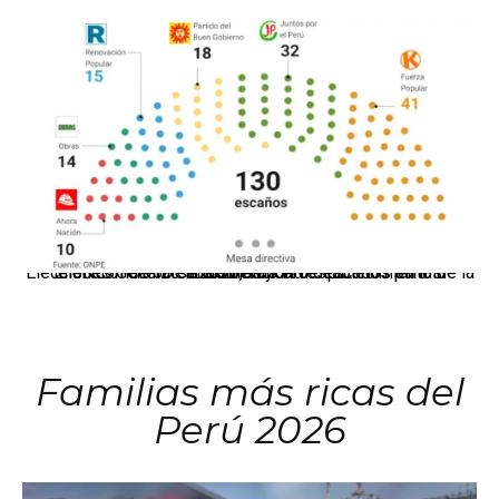
El JNE oficializó la distribución de escaños para la elección de 60 senadores y 130 diputados en las Elecciones Generales 2026, tras el restablecimiento de la Bicameralidad.
Familias más ricas del
Perú 2026