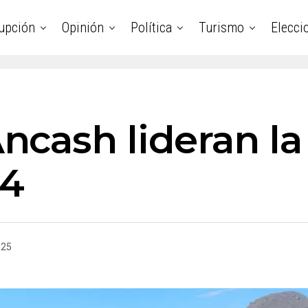
upción
Opinión
Política
Turismo
Elecci
cash lideran la 
24
025