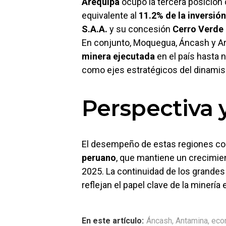
Arequipa
ocupó la tercera posició
equivalente al
11.2% de la inversión
S.A.A.
y su concesión
Cerro Verde 1
En conjunto, Moquegua, Áncash y A
minera ejecutada
en el país hasta 
como ejes estratégicos del dinamis
Perspectiva 
El desempeño de estas regiones co
peruano
, que mantiene un crecimien
2025. La continuidad de los grandes 
reflejan el papel clave de la minería
En este artículo:
Áncash
,
Antamina
,
eco