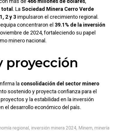
n con más de
466 millones de dólares
,
 total
. La
Sociedad Minera Cerro Verde
, 2 y 3
impulsaron el crecimiento regional.
requipa concentraron el
39.1% de la inversión
noviembre de 2024, fortaleciendo su papel
mo minero nacional.
y proyección
nfirma la
consolidación del sector minero
to sostenido y proyecta confianza para el
proyectos y la estabilidad en la inversión
 en el desarrollo económico del país.
nomía regional
,
inversión minera 2024
,
Minem
,
minería