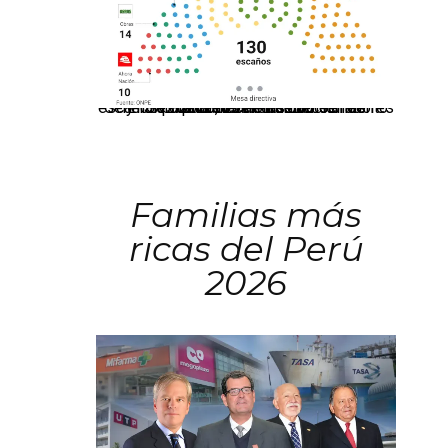
El JNE oficializó la distribución de escaños para la elección de 60 senadores y 130 diputados en las Elecciones Generales 2026, tras el restablecimiento de la Bicameralidad.
Familias más
ricas del Perú
2026