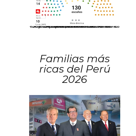
El JNE oficializó la distribución de escaños para la elección de 60 senadores y 130 diputados en las Elecciones Generales 2026, tras el restablecimiento de la Bicameralidad.
Familias más
ricas del Perú
2026