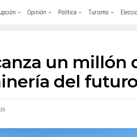
upción
Opinión
Política
Turismo
Elecci
canza un millón 
inería del futur
025