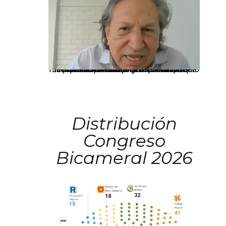
La presidenta Keiko Fujimori informó que la solicitud de indulto presentada por el expresidente Alejandro Toledo será evaluada por la Comisión de Gracias Presidenciales conforme al procedimiento establecido.
Distribución
Congreso
Bicameral 2026