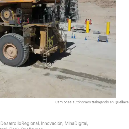
Camiones autónomos trabajando en Quellave
,
DesarrolloRegional
,
Innovación
,
MinaDigital
,