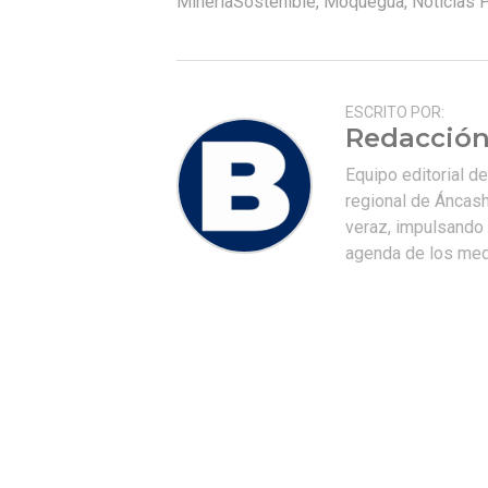
MineríaSostenible
,
Moquegua
,
Noticias 
ESCRITO POR:
Redacción
Equipo editorial d
regional de Áncash
veraz, impulsando u
agenda de los medi