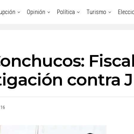
upción
Opinión
Política
Turismo
Elecci
onchucos: Fiscal
tigación contra
016