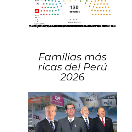
El JNE oficializó la distribución de escaños para la elección de 60 senadores y 130 diputados en las Elecciones Generales 2026, tras el restablecimiento de la Bicameralidad.
Familias más
ricas del Perú
2026