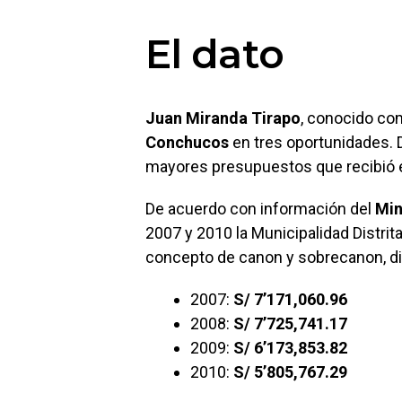
El dato
Juan Miranda Tirapo
, conocido com
Conchucos
en tres oportunidades. 
mayores presupuestos que recibió 
De acuerdo con información del
Min
2007 y 2010 la Municipalidad Distri
concepto de canon y sobrecanon, dis
2007:
S/ 7’171,060.96
2008:
S/ 7’725,741.17
2009:
S/ 6’173,853.82
2010:
S/ 5’805,767.29