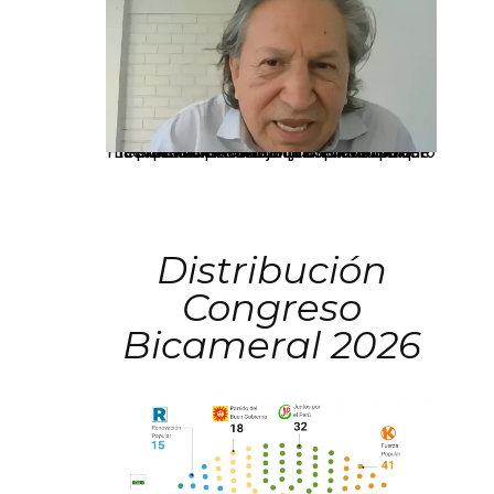
La presidenta Keiko Fujimori informó que la solicitud de indulto presentada por el expresidente Alejandro Toledo será evaluada por la Comisión de Gracias Presidenciales conforme al procedimiento establecido.
Distribución
Congreso
Bicameral 2026