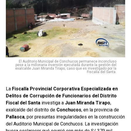
El Auditorio Municipal de Conchucos permanece inconcluso
pese a la millonaria inversión ejecutada durante la gestión del
exalcalde Juan Miranda Tirapo, caso que es investigado por la
Fiscalía del Santa.
La
Fiscalía Provincial Corporativa Especializada en
Delitos de Corrupción de Funcionarios del Distrito
Fiscal del Santa
investiga a
Juan Miranda Tirapo
,
exalcalde del distrito de
Conchucos
, en la provincia de
Pallasca
, por presuntas irregularidades en la construcción
del Auditorio Municipal de Conchucos. La investigación
busca esclarecer qué ocurrió con más de S/ 379 mil