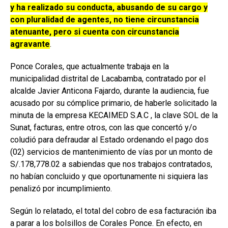
y ha realizado su conducta, abusando de su cargo y
con pluralidad de agentes, no tiene circunstancia
atenuante, pero si cuenta con circunstancia
agravante
.
Ponce Corales, que actualmente trabaja en la
municipalidad distrital de Lacabamba, contratado por el
alcalde Javier Anticona Fajardo, durante la audiencia, fue
acusado por su cómplice primario, de haberle solicitado la
minuta de la empresa KECAIMED S.A.C , la clave SOL de la
Sunat, facturas, entre otros, con las que concertó y/o
coludió para defraudar al Estado ordenando el pago dos
(02) servicios de mantenimiento de vías por un monto de
S/.178,778.02 a sabiendas que nos trabajos contratados,
no habían concluido y que oportunamente ni siquiera las
penalizó por incumplimiento.
Según lo relatado, el total del cobro de esa facturación iba
a parar a los bolsillos de Corales Ponce. En efecto, en