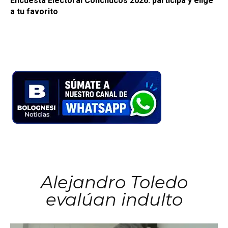
Encuesta Electoral Conchucos 2026: participa y elige
a tu favorito
Alejandro Toledo
evalúan indulto