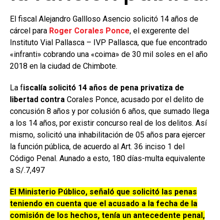
El fiscal Alejandro Gallloso Asencio solicitó 14 años de
cárcel para
Roger Corales Ponce
, el exgerente del
Instituto Vial Pallasca – IVP Pallasca, que fue encontrado
«infranti» cobrando una «coima» de 30 mil soles en el año
2018 en la ciudad de Chimbote.
La f
iscalía solicitó 14 años de pena privatiza de
libertad contra
Corales Ponce, acusado por el delito de
concusión 8 años y por colusión 6 años, que sumado llega
a los 14 años, por existir concurso real de los delitos. Así
mismo, solicitó una inhabilitación de 05 años para ejercer
la función pública, de acuerdo al Art. 36 inciso 1 del
Código Penal. Aunado a esto, 180 días-multa equivalente
a S/.7,497
El Ministerio Público, señaló que solicitó las penas
teniendo en cuenta que el acusado a la fecha de la
comisión de los hechos, tenía un antecedente penal,