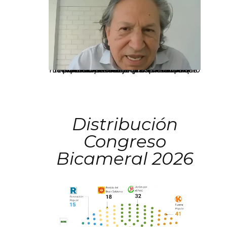
La presidenta Keiko Fujimori informó que la solicitud de indulto presentada por el expresidente Alejandro Toledo será evaluada por la Comisión de Gracias Presidenciales conforme al procedimiento establecido.
Distribución
Congreso
Bicameral 2026