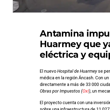
Antamina impul
Huarmey que ya
eléctrica y equ
El nuevo
Hospital de Huarmey
se per
médica en la región Áncash. Con un 
directamente a más de 33 000 ciudad
Obras por Impuestos (
OxI
)
, un mecan
El proyecto cuenta con una inversió
sobre una infraestructura de 11 027