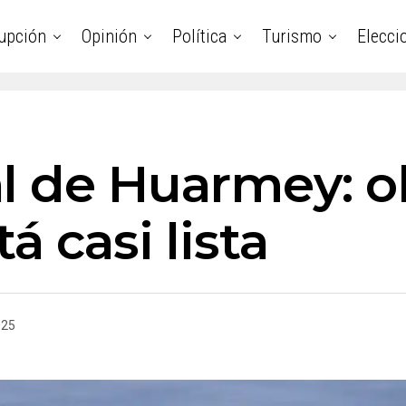
upción
Opinión
Política
Turismo
Elecci
l de Huarmey: o
á casi lista
025