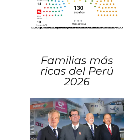
El JNE oficializó la distribución de escaños para la elección de 60 senadores y 130 diputados en las Elecciones Generales 2026, tras el restablecimiento de la Bicameralidad.
Familias más
ricas del Perú
2026