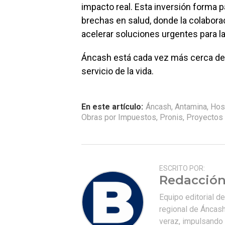
impacto real. Esta inversión forma pa
brechas en salud, donde la colabora
acelerar soluciones urgentes para l
Áncash está cada vez más cerca de i
servicio de la vida.
En este artículo:
Áncash
,
Antamina
,
Hos
Obras por Impuestos
,
Pronis
,
Proyectos 
ESCRITO POR:
Redacción
Equipo editorial d
regional de Áncash
veraz, impulsando u