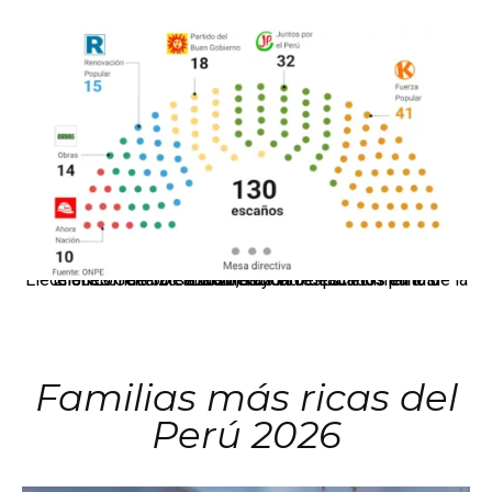
El JNE oficializó la distribución de escaños para la elección de 60 senadores y 130 diputados en las Elecciones Generales 2026, tras el restablecimiento de la Bicameralidad.
Familias más ricas del
Perú 2026