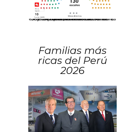
El JNE oficializó la distribución de escaños para la elección de 60 senadores y 130 diputados en las Elecciones Generales 2026, tras el restablecimiento de la Bicameralidad.
Familias más
ricas del Perú
2026