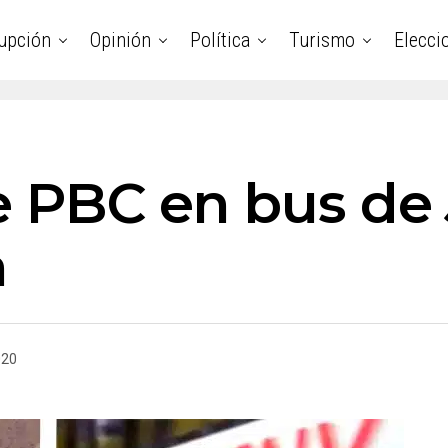
upción
Opinión
Política
Turismo
Elecci
de PBC en bus de
a
020