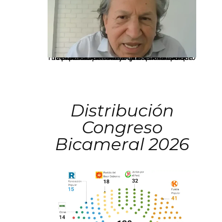
La presidenta Keiko Fujimori informó que la solicitud de indulto presentada por el expresidente Alejandro Toledo será evaluada por la Comisión de Gracias Presidenciales conforme al procedimiento establecido.
Distribución
Congreso
Bicameral 2026