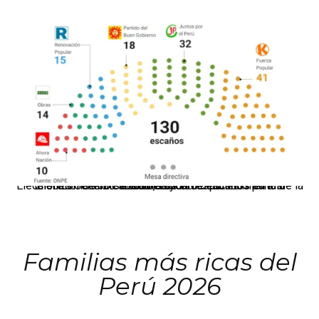
El JNE oficializó la distribución de escaños para la elección de 60 senadores y 130 diputados en las Elecciones Generales 2026, tras el restablecimiento de la Bicameralidad.
Familias más ricas del
Perú 2026