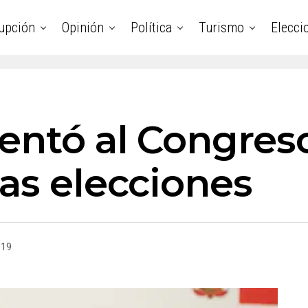
upción
Opinión
Política
Turismo
Elecci
sentó al Congres
as elecciones
019