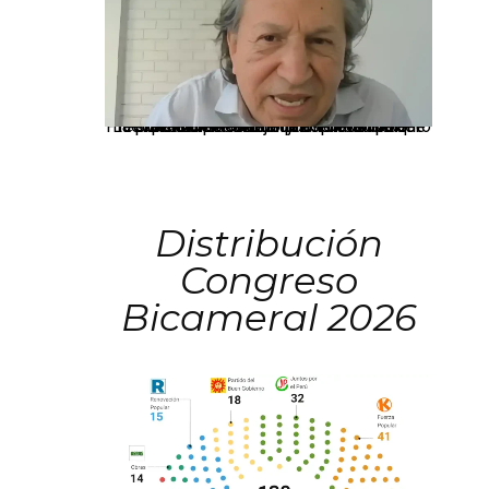
La presidenta Keiko Fujimori informó que la solicitud de indulto presentada por el expresidente Alejandro Toledo será evaluada por la Comisión de Gracias Presidenciales conforme al procedimiento establecido.
Distribución
Congreso
Bicameral 2026