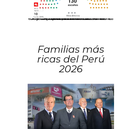
El JNE oficializó la distribución de escaños para la elección de 60 senadores y 130 diputados en las Elecciones Generales 2026, tras el restablecimiento de la Bicameralidad.
Familias más
ricas del Perú
2026