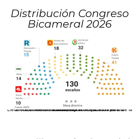
Distribución Congreso
Bicameral 2026
El JNE oficializó la distribución de escaños para la elección de 60 senadores y 130 diputados en las Elecciones Generales 2026, tras el restablecimiento de la Bicameralidad.