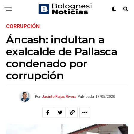
CORRUPCIÓN
Áncash: indultan a
exalcalde de Pallasca
condenado por
corrupción
Por
Jacinto Rojas Rivera
Publicada
17/05/2020