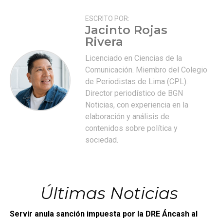
ESCRITO POR:
Jacinto Rojas
Rivera
Licenciado en Ciencias de la
Comunicación. Miembro del Colegio
de Periodistas de Lima (CPL).
Director periodístico de BGN
Noticias, con experiencia en la
elaboración y análisis de
contenidos sobre política y
sociedad.
Últimas Noticias
Servir anula sanción impuesta por la DRE Áncash al