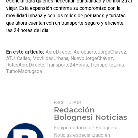
esencial para quienes necesitan puntualidad y confianza al
viajar. Esta expansión confirma su compromiso con la
movilidad urbana y con los miles de peruanos y turistas
que ahora cuentan con un transporte seguro y eficiente,
las 24 horas del día.
En este artículo:
AeroDirecto
,
AeropuertoJorgeChávez
,
ATU
,
Callao
,
MovilidadUrbana
,
NuevoJorgeChávez
,
RutasAeroDirecto
,
Transporte24Horas
,
TransporteLima
,
TurnoMadrugada
ESCRITO POR:
Redacción
Bolognesi Noticias
Equipo editorial de Bolognesi
Noticias especializado en