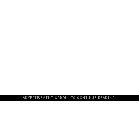
ADVERTISEMENT. SCROLL TO CONTINUE READING.