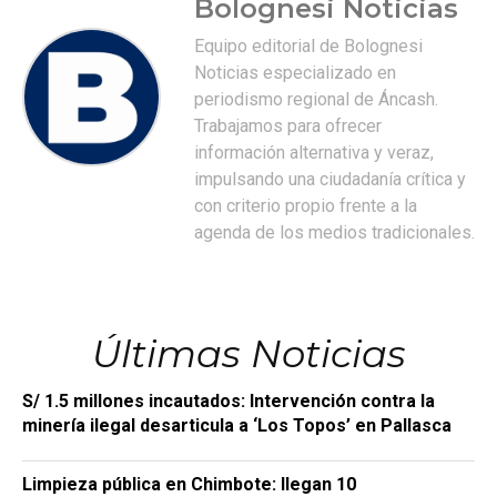
Bolognesi Noticias
Equipo editorial de Bolognesi
Noticias especializado en
periodismo regional de Áncash.
Trabajamos para ofrecer
información alternativa y veraz,
impulsando una ciudadanía crítica y
con criterio propio frente a la
agenda de los medios tradicionales.
Últimas Noticias
S/ 1.5 millones incautados: Intervención contra la
minería ilegal desarticula a ‘Los Topos’ en Pallasca
Limpieza pública en Chimbote: llegan 10