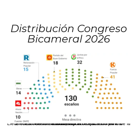
Distribución Congreso
Bicameral 2026
El JNE oficializó la distribución de escaños para la elección de 60 senadores y 130 diputados en las Elecciones Generales 2026, tras el restablecimiento de la Bicameralidad.