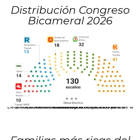
Distribución Congreso
Bicameral 2026
El JNE oficializó la distribución de escaños para la elección de 60 senadores y 130 diputados en las Elecciones Generales 2026, tras el restablecimiento de la Bicameralidad.