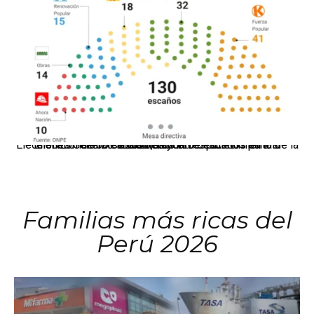
El JNE oficializó la distribución de escaños para la elección de 60 senadores y 130 diputados en las Elecciones Generales 2026, tras el restablecimiento de la Bicameralidad.
Familias más ricas del
Perú 2026