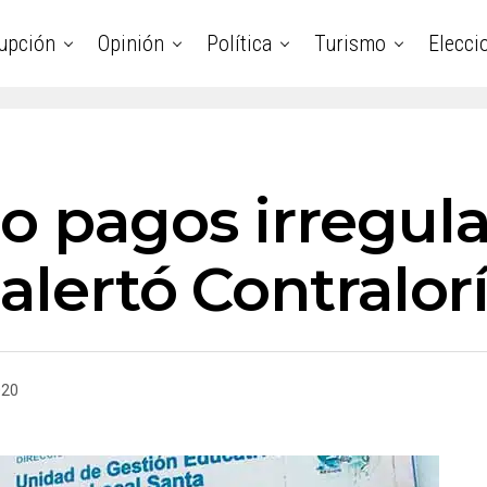
upción
Opinión
Política
Turismo
Elecci
zo pagos irregul
 alertó Contralor
020