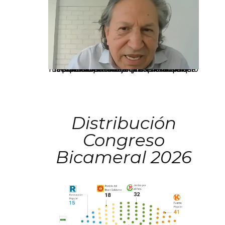
La presidenta Keiko Fujimori informó que la solicitud de indulto presentada por el expresidente Alejandro Toledo será evaluada por la Comisión de Gracias Presidenciales conforme al procedimiento establecido.
Distribución
Congreso
Bicameral 2026