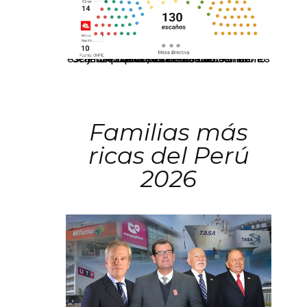
El JNE oficializó la distribución de escaños para la elección de 60 senadores y 130 diputados en las Elecciones Generales 2026, tras el restablecimiento de la Bicameralidad.
Familias más
ricas del Perú
2026