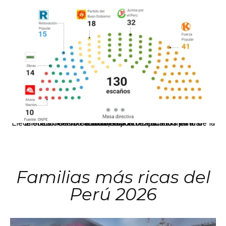
El JNE oficializó la distribución de escaños para la elección de 60 senadores y 130 diputados en las Elecciones Generales 2026, tras el restablecimiento de la Bicameralidad.
Familias más ricas del
Perú 2026