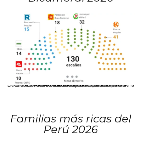
El JNE oficializó la distribución de escaños para la elección de 60 senadores y 130 diputados en las Elecciones Generales 2026, tras el restablecimiento de la Bicameralidad.
Familias más ricas del
Perú 2026