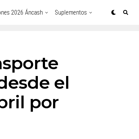
ones 2026 Áncash
Suplementos
nsporte
desde el
bril por