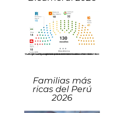
El JNE oficializó la distribución de escaños para la elección de 60 senadores y 130 diputados en las Elecciones Generales 2026, tras el restablecimiento de la Bicameralidad.
Familias más
ricas del Perú
2026