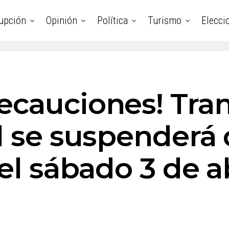
upción
Opinión
Política
Turismo
Elecci
ecauciones! Tra
l se suspenderá 
 el sábado 3 de a
a