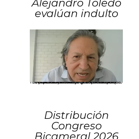
Alejandro Toledo
evalúan indulto
La presidenta Keiko Fujimori informó que la solicitud de indulto presentada por el expresidente Alejandro Toledo será evaluada por la Comisión de Gracias Presidenciales conforme al procedimiento establecido.
Distribución
Congreso
Bicameral 2026