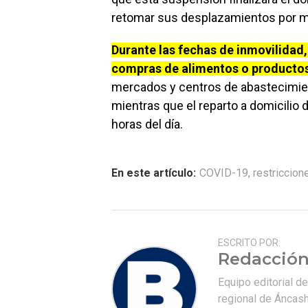
retomar sus desplazamientos por me
Durante las fechas de inmovilidad,
compras de alimentos o producto
mercados y centros de abastecimien
mientras que el reparto a domicilio
horas del día.
En este artículo:
COVID-19
,
restriccion
ESCRITO POR:
Redacción
Equipo editorial d
regional de Áncash