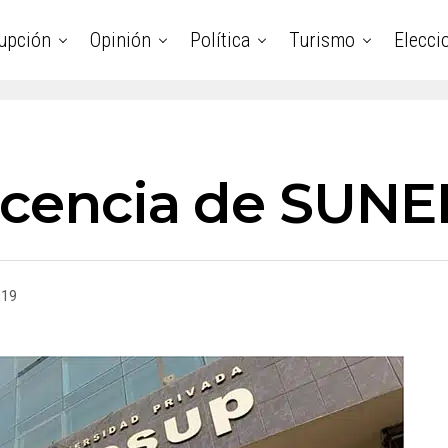
upción
Opinión
Política
Turismo
Elecci
licencia de SUN
019