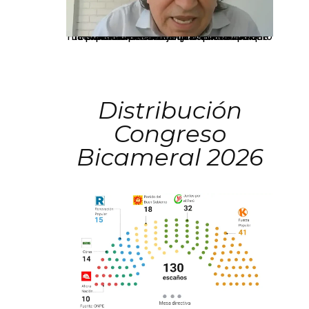
La presidenta Keiko Fujimori informó que la solicitud de indulto presentada por el expresidente Alejandro Toledo será evaluada por la Comisión de Gracias Presidenciales conforme al procedimiento establecido.
Distribución
Congreso
Bicameral 2026