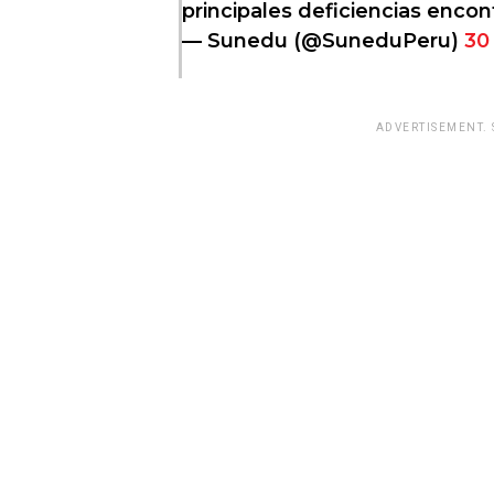
principales deficiencias enco
— Sunedu (@SuneduPeru)
30
ADVERTISEMENT.