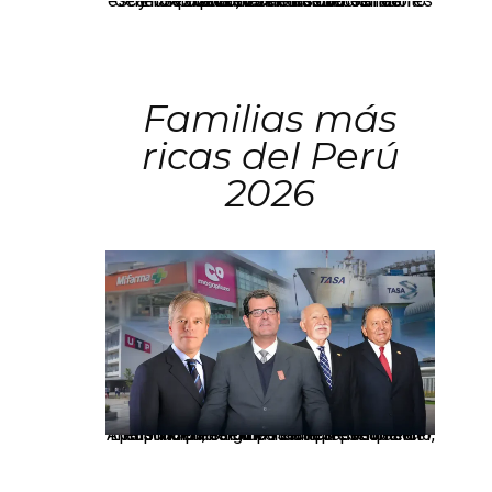
El JNE oficializó la distribución de escaños para la elección de 60 senadores y 130 diputados en las Elecciones Generales 2026, tras el restablecimiento de la Bicameralidad.
Familias más
ricas del Perú
2026
Los principales grupos empresariales del país mantienen una fuerte presencia en Áncash mediante inversiones en comercio, educación, salud e industria pesquera.