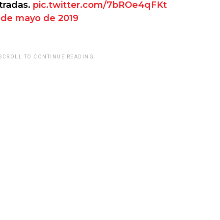
ntradas.
pic.twitter.com/7bROe4qFKt
 de mayo de 2019
 SCROLL TO CONTINUE READING.