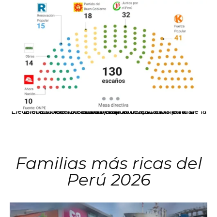
El JNE oficializó la distribución de escaños para la elección de 60 senadores y 130 diputados en las Elecciones Generales 2026, tras el restablecimiento de la Bicameralidad.
Familias más ricas del
Perú 2026