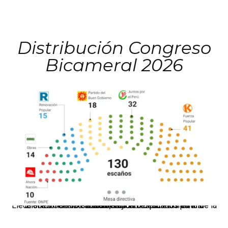
Distribución Congreso
Bicameral 2026
El JNE oficializó la distribución de escaños para la elección de 60 senadores y 130 diputados en las Elecciones Generales 2026, tras el restablecimiento de la Bicameralidad.