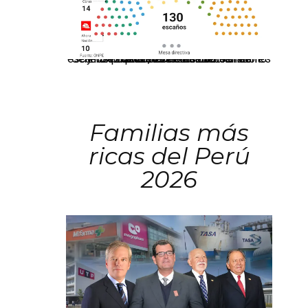
El JNE oficializó la distribución de escaños para la elección de 60 senadores y 130 diputados en las Elecciones Generales 2026, tras el restablecimiento de la Bicameralidad.
Familias más
ricas del Perú
2026