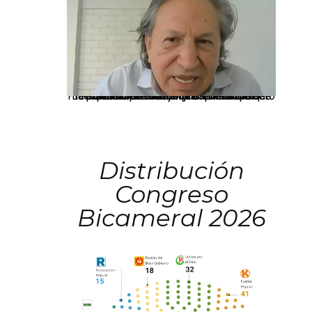
La presidenta Keiko Fujimori informó que la solicitud de indulto presentada por el expresidente Alejandro Toledo será evaluada por la Comisión de Gracias Presidenciales conforme al procedimiento establecido.
Distribución
Congreso
Bicameral 2026