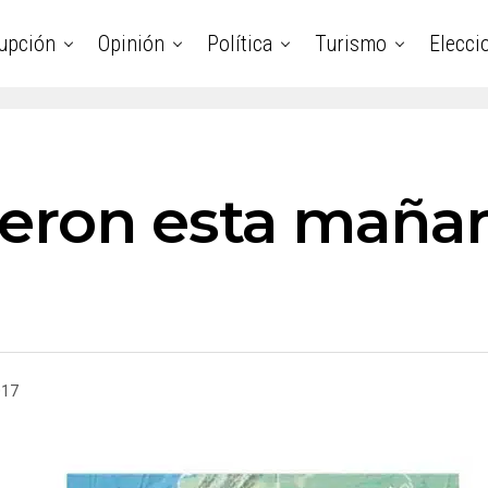
upción
Opinión
Política
Turismo
Elecci
eron esta maña
017