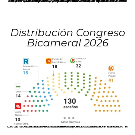
La presidenta Keiko Fujimori informó que la solicitud de indulto presentada por el expresidente Alejandro Toledo será evaluada por la Comisión de Gracias Presidenciales conforme al procedimiento establecido.
Distribución Congreso
Bicameral 2026
El JNE oficializó la distribución de escaños para la elección de 60 senadores y 130 diputados en las Elecciones Generales 2026, tras el restablecimiento de la Bicameralidad.