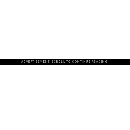
ADVERTISEMENT. SCROLL TO CONTINUE READING.