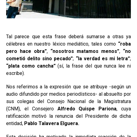
Tal parece que esta frase deberá sumarse a otras ya
célebres en nuestro léxico mediático, tales como
“roba
pero hace obra”
,
“nosotros matamos menos”
,
“no
cometió delito sino pecado”
;
“la verdad es mi letra”
;
“plata como cancha”
(sí, la frase del que nunca lee ni
escribe).
Nos referimos a la expresión que se atribuye -según un
audio difundido por medios periodísticos- al absuelto por
sus colegas del Consejo Nacional de la Magistratura
(CNM), el Consejero
Alfredo Quispe Pariona
, cuya
ratificación motivó la renuncia del Presidente de dicha
entidad,
Pablo Talavera Elguera.
Esta decisión ha motivado la inmediata reacción de la