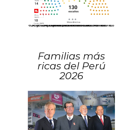
El JNE oficializó la distribución de escaños para la elección de 60 senadores y 130 diputados en las Elecciones Generales 2026, tras el restablecimiento de la Bicameralidad.
Familias más
ricas del Perú
2026