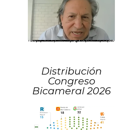
La presidenta Keiko Fujimori informó que la solicitud de indulto presentada por el expresidente Alejandro Toledo será evaluada por la Comisión de Gracias Presidenciales conforme al procedimiento establecido.
Distribución
Congreso
Bicameral 2026