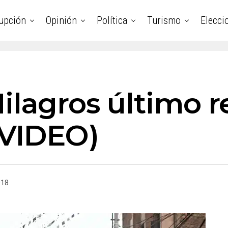
upción
Opinión
Política
Turismo
Elecci
ilagros último r
(VIDEO)
018