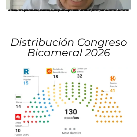
La presidenta Keiko Fujimori informó que la solicitud de indulto presentada por el expresidente Alejandro Toledo será evaluada por la Comisión de Gracias Presidenciales conforme al procedimiento establecido.
Distribución Congreso
Bicameral 2026
El JNE oficializó la distribución de escaños para la elección de 60 senadores y 130 diputados en las Elecciones Generales 2026, tras el restablecimiento de la Bicameralidad.